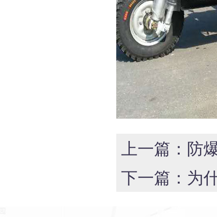
上一篇：
防
下一篇：
为