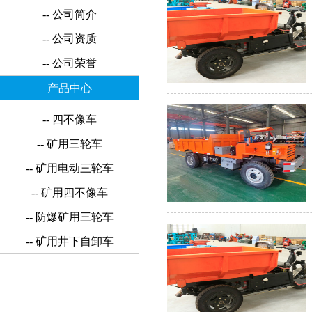
-- 公司简介
-- 公司资质
-- 公司荣誉
产品中心
-- 四不像车
-- 矿用三轮车
-- 矿用电动三轮车
-- 矿用四不像车
-- 防爆矿用三轮车
-- 矿用井下自卸车