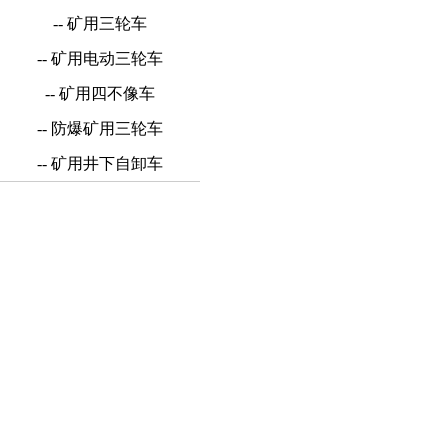
-- 矿用三轮车
-- 矿用电动三轮车
-- 矿用四不像车
-- 防爆矿用三轮车
-- 矿用井下自卸车