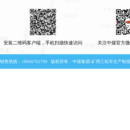
安装二维码客户端，手机扫描快速访问
关注中煤官方微信（
销售热线：18660762709 版权所有：中煤集团-矿用三轮车生