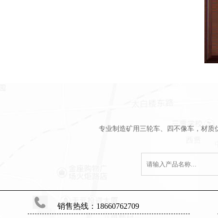
专业制造矿用三轮车、四不像车，材质
销售热线：18660762709