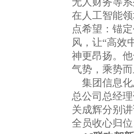
无人财务等系
在人工智能领
点希望：锚定
风，让“高效
神更昂扬。他
气势，乘势而
集团信息化
总公司总经理
关成辉分别讲
全员收心归位