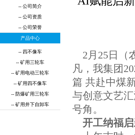
AI赋能启
-- 公司简介
-- 公司资质
-- 公司荣誉
产品中心
-- 四不像车
2月25日
-- 矿用三轮车
凡，我集团2
-- 矿用电动三轮车
篇 共赴中煤
-- 矿用四不像车
与创意文艺汇
-- 防爆矿用三轮车
-- 矿用井下自卸车
号角。
开工纳福启