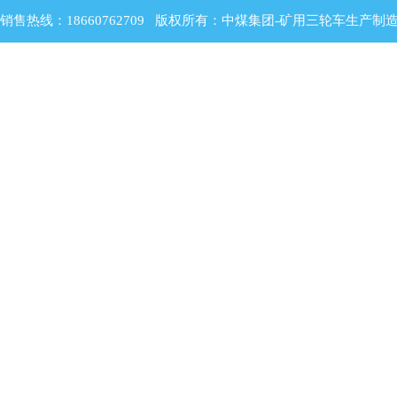
销售热线：18660762709 版权所有：中煤集团-矿用三轮车生