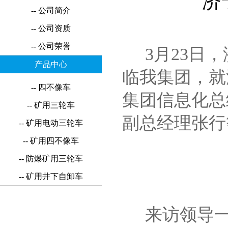
济
-- 公司简介
-- 公司资质
-- 公司荣誉
3月
23日
产品中心
临我集团，就
-- 四不像车
集团信息化总
-- 矿用三轮车
副总经理张行
-- 矿用电动三轮车
-- 矿用四不像车
-- 防爆矿用三轮车
-- 矿用井下自卸车
来访领导