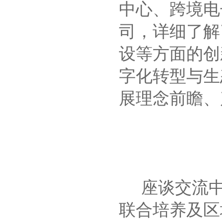
中心、跨境电
司，详细了解
设等方面的创
字化转型与生
展理念前瞻、
座谈交流
联合培养及区