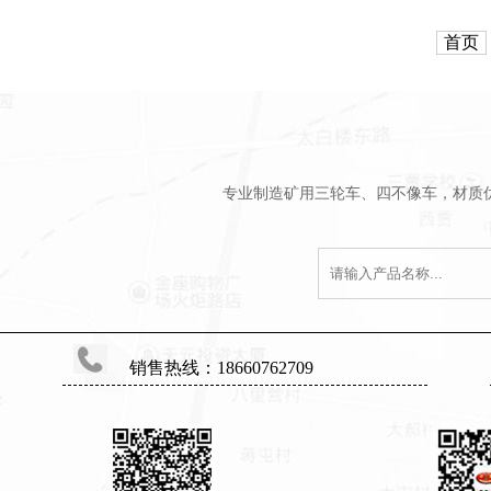
首页
专业制造矿用三轮车、四不像车，材质
销售热线：18660762709